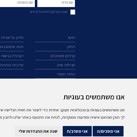
מעוניין/ת לקבל מידע על קרוזים
ראשי
מידע על אוניות
החזון
תנאי שימוש בא
קרוזים מאורגנים
הצהרת נגישות
חבילות שייט
מדיניות פרטיות
החדר הסודי
אנו משתמשים בעוגיות
074-
7210790
אנו משתמשים בעוגיות ובטכנולוגיות מעקב אחרות כדי לשפר את חווית הגלישה של
לך תוכן מותאם אישית ומודעות ממוקדות, לנתח את התנועה באתר שלנו ולהבין מה
אני מסכים/ה
אני מסרב/ת
שנה את ההגדרות שלי
* התמונות באתר הינן להמחשה בלבד