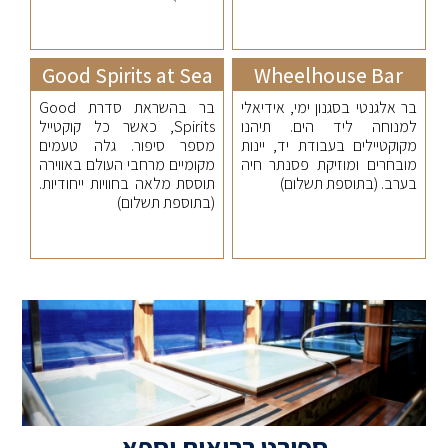
Good Spirits at Sea
Wheelhouse Bar
בר אלגנטי בסגנון ימי, אידיאלי
בר בהשראת סדרת Good
למנוחה ליד הים. תיהנו
Spirits, כאשר כל קוקטייל
מקוקטיילים בעבודת יד, יינות
מספר סיפור. גלה טעמים
מובחרים ומוזיקת ​​פסנתר חיה
מקומיים מרחבי העולם באווירה
בערב. (בתוספת תשלום)
תוססת מלאה בחוויות ייחודיות.
(בתוספת תשלום)
ספורט בריאות וספא