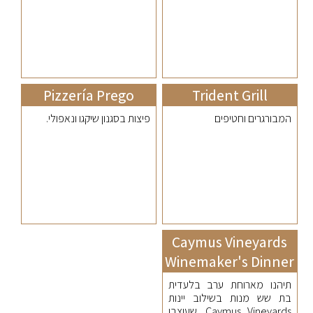
Pizzería Prego
Trident Grill
המבורגרים וחטיפים
פיצות בסגנון שיקגו ונאפולי.
Caymus Vineyards
Winemaker's Dinner
תיהנו מארוחת ערב בלעדית
בת שש מנות בשילוב יינות
Caymus Vineyards, שעוצבו