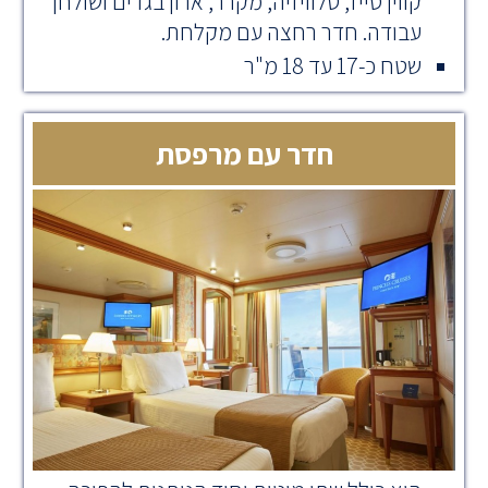
קווין סייז, טלוויזיה, מקרר, ארון בגדים ושולחן
עבודה. חדר רחצה עם מקלחת.
שטח כ-17 עד 18 מ"ר
חדר עם מרפסת