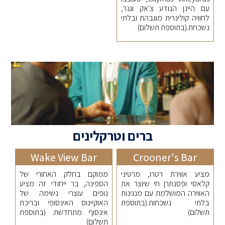
עם היינן הנודע צ'אק וגנר,
לחוויה קולינרית מוגבהת ובלתי
נשכחת.(בתוספת תשלום)
ברים וטרקלינים
Wake View Bar
Crooner's Bar
מציע אווירת רטרו, מרטיני
ממוקם בחלק האחורי של
קלאסי ופסנתרן חי שיוצר את
הספינה, בר ייחודי זה מציע
האווירה המושלמת עם מנגינות
נופים עוצרי נשימה של
בלתי נשכחות.(בתוספת
האוקיינוס ​​האינסופי ובריכת
תשלום)
אינסוף מתחדשת. (בתוספת
תשלום)