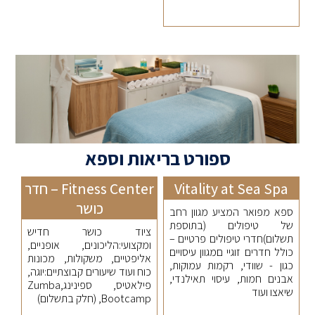
ספורט בריאות וספא
Vitality at Sea Spa
Fitness Center – חדר
כושר
ספא מפואר המציע מגוון רחב
של טיפולים (בתוספת
ציוד כושר חדיש
תשלום)חדרי טיפולים פרטיים –
ומקצועי:הליכונים, אופניים,
כולל חדרים זוגיי םמגוון עיסויים
אליפטיים, משקולות, מכונות
כגון - שוודי, רקמות עמוקות,
כוח ועוד שיעורים קבוצתיים:יוגה,
אבנים חמות, עיסוי תאילנדי,
פילאטיס, ספינינג,Zumba
שיאצו ועוד
,Bootcamp (חלק בתשלום)