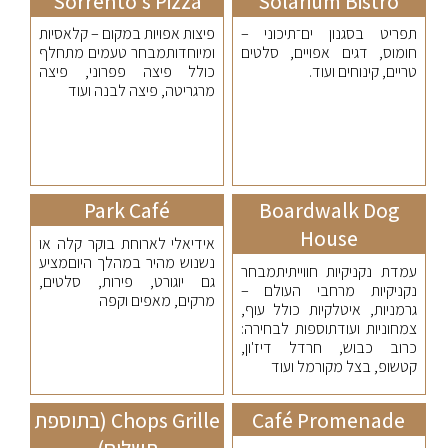
Sorrento's Pizza
Solarium Bistro
תפריט בסגנון ים־תיכוני –
פיצות אפויות במקום – קלאסיות
חומוס, דגים אפויים, סלטים
ומיוחדותמבחר טעמים מתחלף
טריים, קינוחים ועוד.
כולל פיצה פפרוני, פיצה
מרגריטה, פיצה לבנה ועוד
Park Café
Boardwalk Dog
House
אידיאלי לארוחת בוקר קלה או
נשנוש מהיר במהלך היוםמציע
עמדת נקניקיות חווייתיתמבחר
גם יוגורט, פירות, סלטים,
נקניקיות מרחבי העולם –
מרקים, מאפים וקפה
גרמניות, איטלקיות כולל עוף,
צמחוניות ועודתוספות לבחירה:
כרוב כבוש, חרדל דיז'ון,
קטשופ, בצל מקורמל ועוד
Café Promenade
Chops Grille (בתוספת