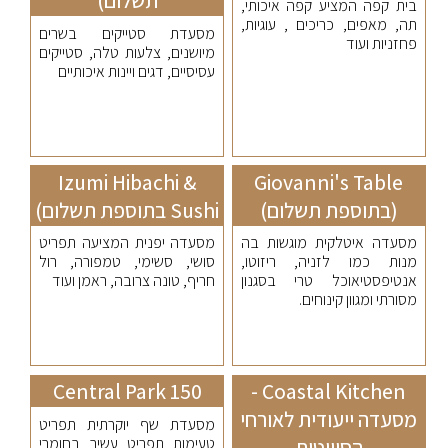
תשלום)
בית קפה המציע קפה איכותי,
תה, מאפים, כריכים , עוגיות,
מסעדת סטייקים בשרים
פחזניות ועוד
מיושנים, צלעות טלה, סטייקים
עסיסיים, דגים ויינות איכותיים
Izumi Hibachi &
Giovanni's Table
(בתוספת תשלום)
Sushi בתוספת תשלום)
מסעדה איטלקית מוגשות בה
מסעדה יפנית המציעה תפריט
מנות כמו לזניה, ריזוטו,
סושי, סשימי, טמפורה, רול
אנטיפסטיאוכל טרי בסגנון
חריף, טונה צרובה, ראמן ועוד
מסורתי ומגוון קינוחים.
150 Central Park
Coastal Kitchen -
מסעדה ייעודית לאורחי
מסעדת שף יוקרתית תפריט
טעימות תפריט עשיר בחומרי
הסוויטות