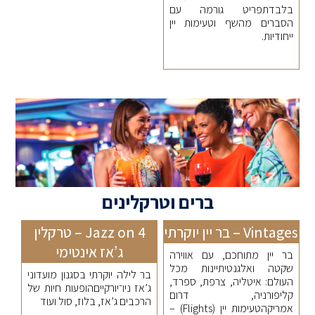
בלבדתפריט גורמה עם
הסברים מהשף וטעימות יין
ייחודיות.
ברים וטרקלינים
Vintages – בר יין יוקרתי
Jazz on 4 – טרקלין
ג’אז אינטימי
בר יין מתוחכם, עם אווירה
שקטה ואלגנטיתיינות מכל
בר לילה יוקרתי בסגנון מועדוני
העולם: איטליה, צרפת, ספרד,
ג’אז ניו־יורקייםהופעות חיות של
קליפורניה, דרום
הרכבים ג’אז, בלוז, סול ועוד
אמריקהטעימות יין (Flights) –