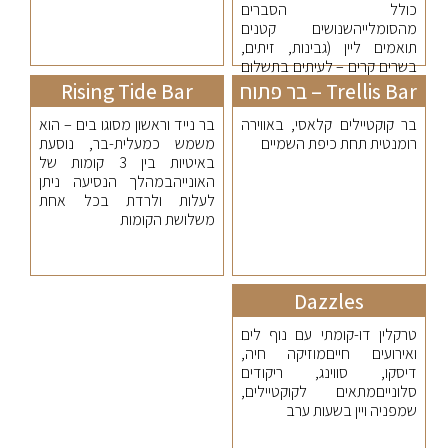
כולל הסברים
מהסומלייהשנושים קטנים
תואמים ליין (גבינות, זיתים,
בשרים קרים – לעיתים בתשלום
נוסף)
Trellis Bar – בר פתוח
Rising Tide Bar
בר קוקטיילים קלאסי, באווירה
בר נייד וראשון מסוגו בים – הוא
רומנטית תחת כיפת השמיים
משמש כמעלית-בר, נוסעת
באיטיות בין 3 קומות של
האונייהבמהלך הנסיעה ניתן
לעלות ולרדת בכל אחת
משלושת הקומות
Dazzles
טרקלין דו-קומתי עם נוף לים
ואירועים חייםמוזיקה חיה,
דיסקו, סווינג, ריקודים
סלונייםמתאים לקוקטיילים,
שמפניה ויין בשעות ערב