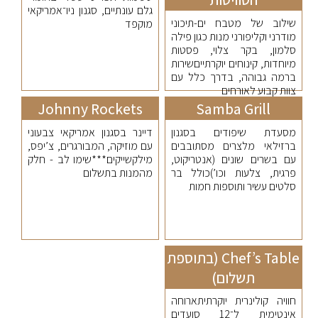
גלם עונתיים, סגנון ניו־אמריקאי
שילוב של מטבח ים-תיכוני
מוקפד
מודרני וקליפורני מנות כגון פילה
סלמון, בקר צלוי, פסטות
מיוחדות, קינוחים יוקרתייםשירות
ברמה גבוהה, בדרך כלל עם
צוות קבוע לאורחים
Johnny Rockets
Samba Grill
מסעדת שיפודים בסגנון
דיינר בסגנון אמריקאי צבעוני
ברזילאי מלצרים מסתובבים
עם מוזיקה, המבורגרים, צ’יפס,
עם בשרים שונים (אנטריקוט,
מילקשייקים***שימו לב - חלק
פרגית, צלעות וכו’)כולל בר
מהמנות בתשלום
סלטים עשיר ותוספות חמות
Chef’s Table (בתוספת
תשלום)
חוויה קולינרית יוקרתיתארוחה
אינטימית ל־12 סועדים