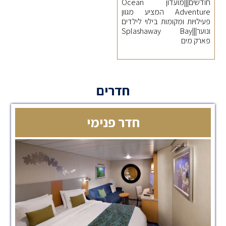
חודשים|||מועדון Ocean
Adventure המציע מגוון
פעילויות ומקומות בילוי לילדים
ונוער|||Splashaway Bay
פארק מים
חדרים
חדר פנימי