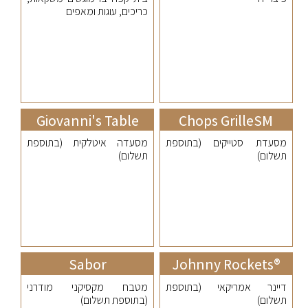
כריכים, עוגות ומאפים
Giovanni's Table
Chops GrilleSM
מסעדת סטייקים (בתוספת
מסעדה איטלקית (בתוספת
תשלום)
תשלום)
Sabor
®Johnny Rockets
דיינר אמריקאי (בתוספת
מטבח מקסיקני מודרני
תשלום)
(בתוספת תשלום)