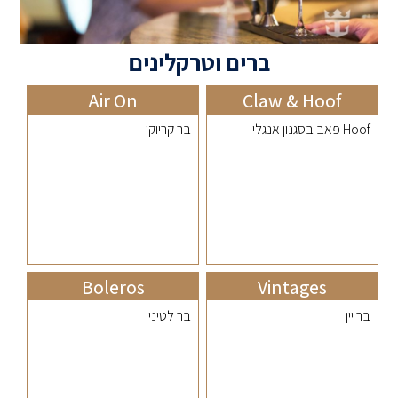
ברים וטרקלינים
Air On
Claw & Hoof
Hoof פאב בסגנון אנגלי
בר קריוקי
Boleros
Vintages
בר יין
בר לטיני