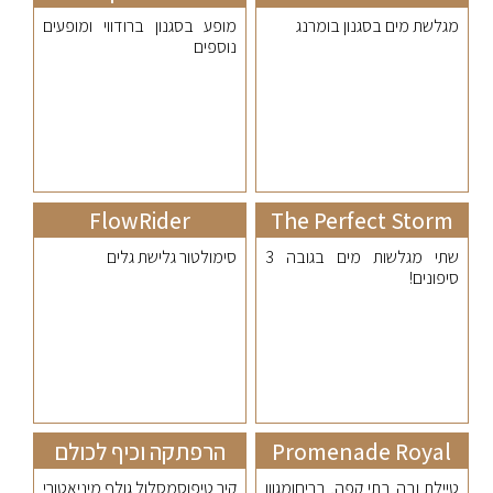
מגלשת מים בסגנון בומרנג
מופע בסגנון ברודווי ומופעים
נוספים
FlowRider
The Perfect Storm
שתי מגלשות מים בגובה 3
סימולטור גלישת גלים
סיפונים!
Promenade Royal
הרפתקה וכיף לכולם
טיילת ובה בתי קפה, בריםומגוון
קיר טיפוסמסלול גולף מיניאטורי