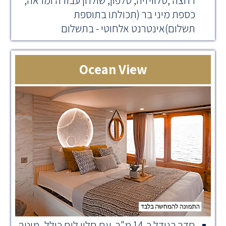
רחצה ,טלוויזיה, טלפון, שולחן עבודה ומראה,
כספת מיני בר (תכולתו בתוספת
תשלום)אינטרנט אלחוטי - בתשלום
Ocean View
חדר בגודל כ-14 מ"ר, עם חלון לים כולל- מיטה