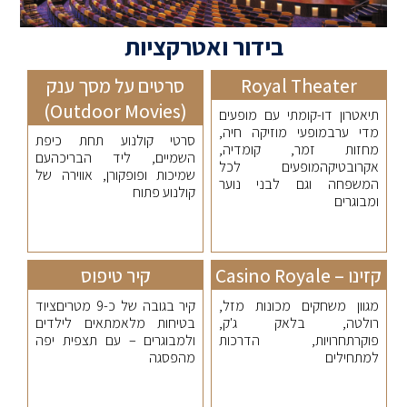
בידור ואטרקציות
Royal Theater
סרטים על מסך ענק
(Outdoor Movies)
תיאטרון דו-קומתי עם מופעים
מדי ערבמופעי מוזיקה חיה,
סרטי קולנוע תחת כיפת
מחזות זמר, קומדיה,
השמיים, ליד הבריכהעם
אקרובטיקהמופעים לכל
שמיכות ופופקורן, אווירה של
המשפחה וגם לבני נוער
קולנוע פתוח
ומבוגרים
קזינו – Casino Royale
קיר טיפוס
מגוון משחקים מכונות מזל,
קיר בגובה של כ-9 מטריםציוד
רולטה, בלאק ג'ק,
בטיחות מלאמתאים לילדים
פוקרתחרויות, הדרכות
ולמבוגרים – עם תצפית יפה
למתחילים
מהפסגה