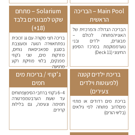
Main Pool – הבריכה
Solarium – מתחם
הראשית
שקט למבוגרים בלבד
(18+)
הבריכה הגדולה והמרכזית של
האונייהפתוחה לכולם –
בריכה חצי מקורה עם גג זכוכית
מבוגרים, ילדים ובני
נפתחאווירה רגועה ומעוצבת
נוערממוקמת במרכז הסיפון
בסגנון ספאכיסאות נוחים,
החיצוני (Deck 11)
מזרקות מים, שני ג'קוזי
מפנקים, בלווי מוזיקת רקע
מרגיעה
בריכת ילדים קטנה
ג'קוזי / בריכות מים
(לפעוטות וילדים
חמים
צעירים)
4–6 ג'קוזי ברחבי הסיפוןפתוחים
עד שעות הערבטמפרטורה
בריכת מים רדודים או מתזי
חמימה ונעימה, גם בלילות
מיםלרוב פתוחה לפי גילאים
קרירים.
(בליווי הורים)