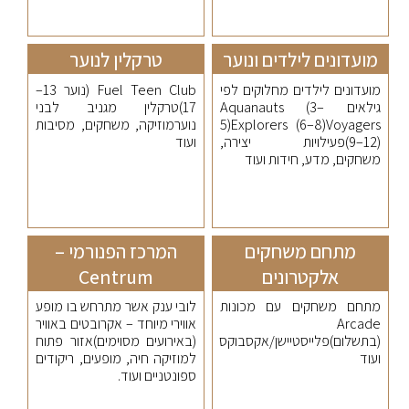
מועדונים לילדים ונוער
טרקלין לנוער
מועדונים לילדים מחלוקים לפי
Fuel Teen Club (נוער 13–
גילאים Aquanauts (3–
17)טרקלין מגניב לבני
5)Explorers (6–8)Voyagers
נוערמוזיקה, משחקים, מסיבות
(9–12)פעילויות יצירה,
ועוד
משחקים, מדע, חידות ועוד
מתחם משחקים
המרכז הפנורמי –
אלקטרונים
Centrum
מתחם משחקים עם מכונות
לובי ענק אשר מתרחש בו מופע
Arcade
אווירי מיוחד – אקרובטים באוויר
(בתשלום)פלייסטיישן/אקסבוקס
(באירועים מסוימים)אזור פתוח
ועוד
למוזיקה חיה, מופעים, ריקודים
ספונטניים ועוד.