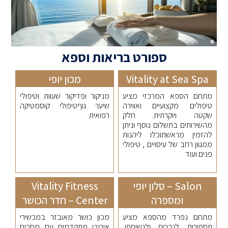
ספורט בריאות וספא
Vitality at Sea Spa
מכון יופי
מתחם הספא המרכזי מציע
מניקור ופדיקור שעוות וטיפולי
טיפולים מקצועיים ואווירה
שיער גוףטיפולי קוסמטיקה
שקטה ויוקרתית. חלק
רפואית
מהשירותים בתשלום נוסף וניתן
להזמין מראשתוכלו ליהנות
ממגוון רחב של עיסויים , טיפולי
פנים ועוד
Salon – סלון יופי
Vitality Fitness
ומספרה
Center – חדר הכושר
מתחם נפרד מהספא מציע
מכון כושר מאובזר במכשירי
תספורות לגברים ולנשיםפן,
אירובי מתקדמים עם מסכים