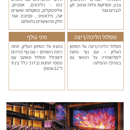
צבע, תסרוקות גילוח ועיצוב זקן
כמו - הליכונים, אופניים,
לגברים ועוד
אליפטיקלים, משקולות שיעורים
יוגה, פילאטיס , ספינניג ועוד
חלק מהשיעורים בתשלום
מסלול הליכה/ריצה
מיני גולף
מסלול הליכה/ריצה על הסיפון
נמצא על הסיפון העליון, תחת
העליון – עם נוף פתוח
כיפת השמיים – עם נוף מדהים
ליםלשמירה על הכושר גם
ליםכולל מסלול מאתגר עם
במהלך ההפלגה
מספר תחנות (בדרך כלל בין 9
ל־12 גומות)