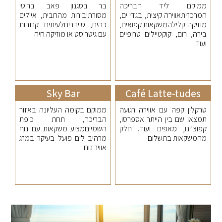
ממוקם ליד הבריכה
בר בסגנון פאב בריטי
המרכזיתאווירה קיצית, בגדי ים,
מסורתיבירות מהחבית, איילים
מוזיקה קלילהמשקאות קפואים,
כהים, סיידריםלעיתים קרובות
בירה, רום, קוקטיילים טרופיים
עם גיטריסט או מוזיקה חיה
ועוד
Sky Bar
Café Latte-tudes
טרקלין קפה עם אווירה רגועה
ממוקם בקומה העליונה באזור
תמצאו שם בין הייתר אספרסו,
הבריכה, תחת כיפת
קפוצ’ינו, מאפים ועוד. חלק
השמייםמציע משקאות עם נוף
מהמשקאות בתשלום
מרהיב לים פועל בעיקר במזג
אוויר נוח