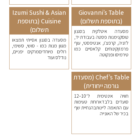
Izumi Sushi & Asian
Giovanni’s Table
(בתוספת תשלום)
Cuisine (בתוספת
תשלום)
מסעדה איטלקית בסגנון
טוסקנימנות פסטה בעבודת יד,
מסעדה בסגנון אסייתי תמצאו
לזניה, קרפצ'ו, אנטיפסטי, עוף
מגוון מנות כמו - סושי, סשימי,
פרמזןקינוחים קלאסיים כמו
רולים מיוחדיםמרקים יפניים,
טירמיסו ופנקוטה
נודלס ועוד
Chef’s Table (מסעדת
גורמה ייחודית)
חוויה אינטימית ל־10–12
סועדים בלבדארוחת טעימות
עם התאמה ליינותבהנחיית שף
בכיר של האונייה