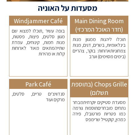
מסעדות על האוניה
Windjammer Café
Main Dining Room
(חדר האוכל המרכזי)
בופה עשיר ,תוכלו למצוא שם
מגוון סלטים, פיצות, פסטות,
תוכלו ליהנות ממגוון מנות
מנות חמות, קינוחים, עמדת
בינלאומיות, בשרים, דגים, מנות
שתייהמתאים מאוד לארוחות
צמחוניותארוחות: בוקר, צהריים
קלות או מהירות
(בימים מסוימים) וערב
Chops Grille (בתוספת
Park Café
תשלום)
סנדוויצ'ים טריים, סלטים,
מרקים ועוד
מסעדת סטייקים יוקרתיתמבחר
נתחים מובחריםתוספות גורמה
כמו פטריות פורטובלו, פירה
כמהין, קוקטייל שרימפס