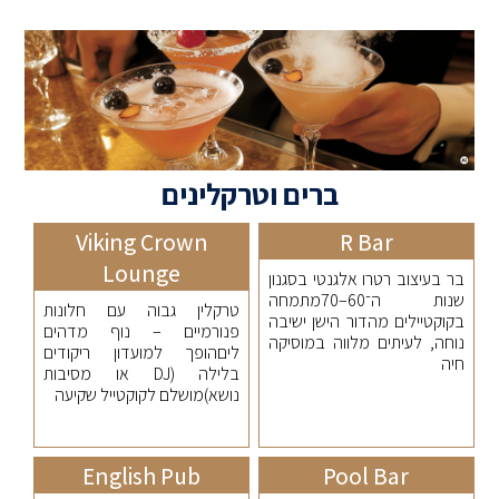
ברים וטרקלינים
Viking Crown
R Bar
Lounge
בר בעיצוב רטרו אלגנטי בסגנון
שנות ה־60–70מתמחה
טרקלין גבוה עם חלונות
בקוקטיילים מהדור הישן ישיבה
פנורמיים – נוף מדהים
נוחה, לעיתים מלווה במוסיקה
ליםהופך למועדון ריקודים
חיה
בלילה (DJ או מסיבות
נושא)מושלם לקוקטייל שקיעה
English Pub
Pool Bar