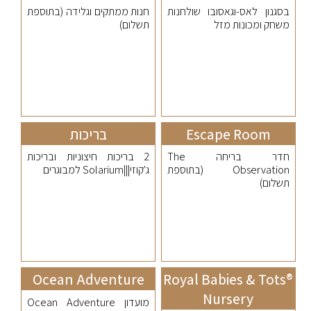
בסגנון לאס-וגאסובו שולחנות
חנות ממתקים וגלידה (בתוספת
משחק ומכונות מזל
תשלום)
Escape Room
בריכות
חדר בריחה The
2 בריכות חיצוניות ובריכות
Observation (בתוספת
ג'קוזי|||Solarium למבוגרים
תשלום)
Ocean Adventure
Royal Babies & Tots®
Nursery
מועדון Ocean Adventure