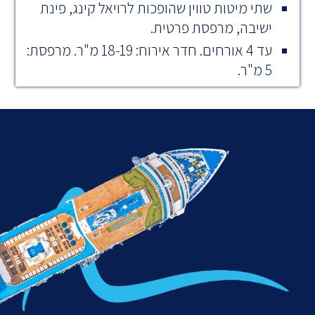
שתי מיטות טווין שהופכות לרויאל קינג, פינת
ישיבה, מרפסת פרטית.
עד 4 אורחים. חדר אירוח: 18-19 מ"ר. מרפסת:
5 מ"ר.