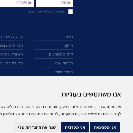
מעוניין/ת לקבל מידע על קרוזים
ראשי
מידע על אוניות
החזון
תנאי שימוש בא
קרוזים מאורגנים
הצהרת נגישות
חבילות שייט
מדיניות פרטיות
החדר הסודי
אנו משתמשים בעוגיות
074-
7210790
אנו משתמשים בעוגיות ובטכנולוגיות מעקב אחרות כדי לשפר את חווית הגלישה של
לך תוכן מותאם אישית ומודעות ממוקדות, לנתח את התנועה באתר שלנו ולהבין מה
אני מסכים/ה
אני מסרב/ת
שנה את ההגדרות שלי
* התמונות באתר הינן להמחשה בלבד