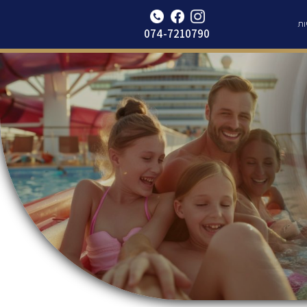
Update cookies preferences
ות
074-7210790