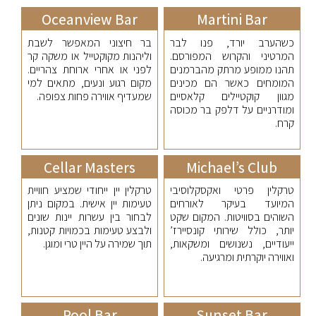
Oceanview Bar
Martini Bar
כשהערב יורד, פנו לבר
בר חיצוני המאפשר לשבת
המרטיני והקרוש המפורסם.
וליהנות מקוקטייל או משקה קר
תהנו ממופע מרתק מהברמנים
לפני או אחרי ארוחת צהריים.
המומחים כאשר הם מכינים
מקום רגוע ונעים, מתאים למי
מגוון קוקטיילים קלאסיים
שמעדיף אווירה פחות צפופה.
ומודרניים על דלפק בר מכוסה
קרח.
Cellar Masters
Michael’s Club
טרקלין פרטי ואקסקלוסיבי
טרקלין יין ייחודי שמציע חוויית
המיועד בעיקר לאורחים
טעימות יין אישית. במקום ניתן
השוהים בסוויטות. המקום שקט
לבחור בין עשרות יינות שונים
יותר, כולל שירותי קונסיירז’
ולבצע טעימות בכמויות קטנות,
ייעודיים, נשנושים ומשקאות,
תוך שמירה על היין טרי ומוגן.
ואווירה יוקרתית ומרגיעה.
Pool Bar
Sunset Bar