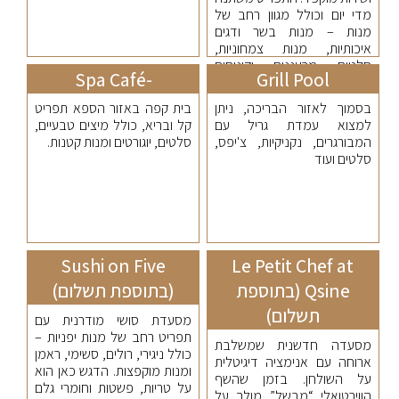
מדי יום וכולל מגוון רחב של
מנות – מנות בשר ודגים
איכותיות, מנות צמחוניות,
סלטים מרעננים וקינוחים
-Spa Café
Grill Pool
עשירים.
בסמוך לאזור הבריכה, ניתן
בית קפה באזור הספא תפריט
למצוא עמדת גריל עם
קל ובריא, כולל מיצים טבעיים,
המבורגרים, נקניקיות, צ'יפס,
סלטים, יוגורטים ומנות קטנות.
סלטים ועוד
Sushi on Five
Le Petit Chef at
Qsine (בתוספת
(בתוספת תשלום)
תשלום)
מסעדת סושי מודרנית עם
תפריט רחב של מנות יפניות –
מסעדה חדשנית שמשלבת
כולל ניגירי, רולים, סשימי, ראמן
ארוחה עם אנימציה דיגיטלית
ומנות מוקפצות. הדגש כאן הוא
על השולחן. בזמן שהשף
על טריות, פשטות וחומרי גלם
הווירטואלי “מבשל” מולך על