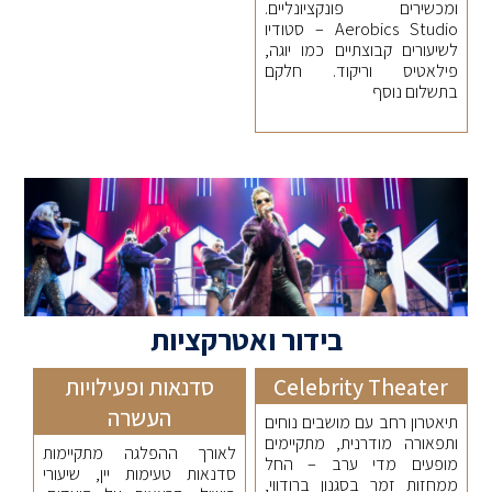
ומכשירים פונקציונליים.
Aerobics Studio – סטודיו
לשיעורים קבוצתיים כמו יוגה,
פילאטיס וריקוד. חלקם
בתשלום נוסף
בידור ואטרקציות
Celebrity Theater
סדנאות ופעילויות
העשרה
תיאטרון רחב עם מושבים נוחים
ותפאורה מודרנית, מתקיימים
לאורך ההפלגה מתקיימות
מופעים מדי ערב – החל
סדנאות טעימות יין, שיעורי
ממחזות זמר בסגנון ברודווי,