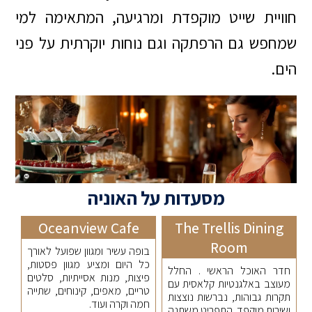
חוויית שייט מוקפדת ומרגיעה, המתאימה למי
שמחפש גם הרפתקה וגם נוחות יוקרתית על פני
הים.
מסעדות על האוניה
Oceanview Cafe
The Trellis Dining
Room
בופה עשיר ומגוון שפועל לאורך
כל היום ומציע מגוון פסטות,
חדר האוכל הראשי . החלל
פיצות, מנות אסייתיות, סלטים
מעוצב באלגנטיות קלאסית עם
טריים, מאפים, קינוחים, שתייה
תקרות גבוהות, נברשות נוצצות
חמה וקרה ועוד.
ושירות מוקפד. התפריט משתנה