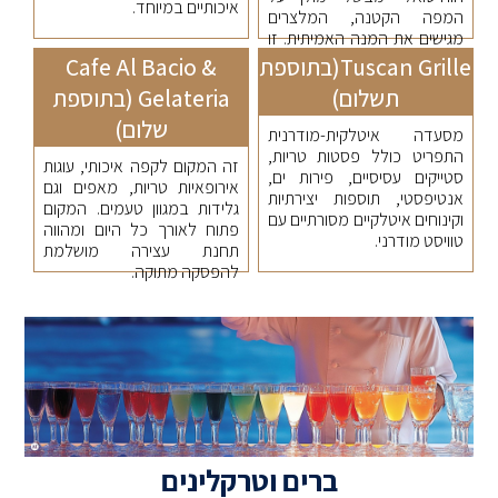
איכותיים במיוחד.
המפה הקטנה, המלצרים
מגישים את המנה האמיתית. זו
חוויה אינטראקטיבית ומשעשעת
Tuscan Grille(בתוספת
Cafe Al Bacio &
שמתאימה גם לילדים וגם
תשלום)
Gelateria (בתוספת
למבוגרים.
שלום)
מסעדה איטלקית-מודרנית
התפריט כולל פסטות טריות,
זה המקום לקפה איכותי, עוגות
סטייקים עסיסיים, פירות ים,
אירופאיות טריות, מאפים וגם
אנטיפסטי, תוספות יצירתיות
גלידות במגוון טעמים. המקום
וקינוחים איטלקיים מסורתיים עם
פתוח לאורך כל היום ומהווה
טוויסט מודרני.
תחנת עצירה מושלמת
להפסקה מתוקה.
ברים וטרקלינים