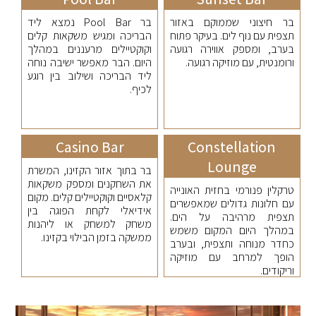
בר חיצוני שממוקם באזור
בר Pool Bar נמצא ליד
תצפית עם נוף לים. בעיקר פתוח
הבריכה ומגיש משקאות קלים
בערב, ומספק אווירה רגועה
וקוקטיילים מרעננים במהלך
ורומנטית, עם מוזיקה רגועה.
היום. הבר מאפשר ישיבה נוחה
ליד הבריכה ושילוב בין רוגע
לכיף.
Casino Bar
Constellation
Lounge
בר בתוך אזור הקזינו, המשרת
את השחקנים ומספק משקאות
טרקלין פנורמי בחזית האונייה
קלאסיים וקוקטיילים קלים. מקום
עם חלונות גדולים שמאפשרים
אידיאלי לקחת הפוגה בין
תצפית מרהיבה על הים.
משחק למשחק או ליהנות
במהלך היום המקום משמש
ממשקה בזמן הבילוי בקזינו.
כחדר מנוחה ותצפית, ובערב
הופך למרחב עם מוזיקה
וריקודים.