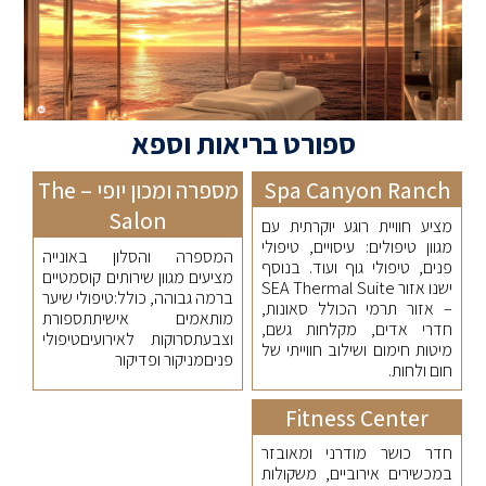
ספורט בריאות וספא
Spa Canyon Ranch
מספרה ומכון יופי – The
Salon
מציע חוויית רוגע יוקרתית עם
מגוון טיפולים: עיסויים, טיפולי
המספרה והסלון באונייה
פנים, טיפולי גוף ועוד. בנוסף
מציעים מגוון שירותים קוסמטיים
ישנו אזור SEA Thermal Suite
ברמה גבוהה, כולל:טיפולי שיער
– אזור תרמי הכולל סאונות,
מותאמים אישיתתספורת
חדרי אדים, מקלחות גשם,
וצבעתסרוקות לאירועיםטיפולי
מיטות חימום ושילוב חווייתי של
פניםמניקור ופדיקור
חום ולחות.
Fitness Center
חדר כושר מודרני ומאובזר
במכשירים אירוביים, משקולות