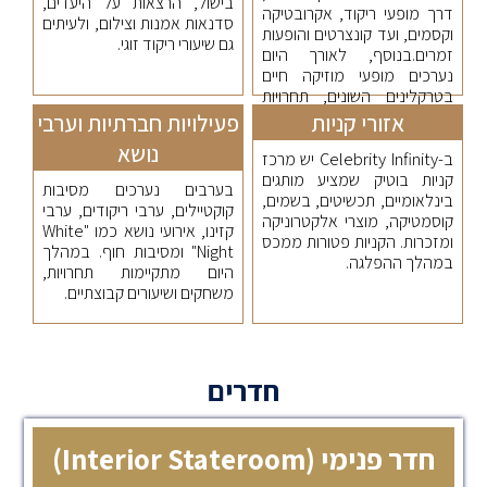
בישול, הרצאות על היעדים,
דרך מופעי ריקוד, אקרובטיקה
סדנאות אמנות וצילום, ולעיתים
וקסמים, ועד קונצרטים והופעות
גם שיעורי ריקוד זוגי.
זמרים.בנוסף, לאורך היום
נערכים מופעי מוזיקה חיים
בטרקלינים השונים, תחרויות
חכמות, חידונים וערבי נושא.
אזורי קניות
פעילויות חברתיות וערבי
נושא
ב-Celebrity Infinity יש מרכז
קניות בוטיק שמציע מותגים
בערבים נערכים מסיבות
בינלאומיים, תכשיטים, בשמים,
קוקטיילים, ערבי ריקודים, ערבי
קוסמטיקה, מוצרי אלקטרוניקה
קזינו, אירועי נושא כמו "White
ומזכרות. הקניות פטורות ממכס
Night" ומסיבות חוף. במהלך
במהלך ההפלגה.
היום מתקיימות תחרויות,
משחקים ושיעורים קבוצתיים.
חדרים
חדר פנימי (Interior Stateroom)