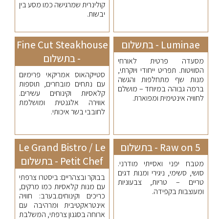
קולינרית שמרגישה כמו מסע בין
יבשות.
Luminae - בתשלום
Fine Cut Steakhouse
- בתשלום
מסעדה פרטית לאורחי
הסוויטות. תפריט ייחודי ויוקרתי,
סטייקהאוס אמריקאי פרימיום
מנות שף מתחלפות והגשה
עם נתחים מובחרים, תוספות
ברמה גבוהה במיוחד – מושלם
קלאסיות וקינוחים עשירים.
לחוויה אינטימית ומפוארת.
אווירה אלגנטית ומושלמת
לחובבי בשר איכותי.
Raw on 5 - בתשלום
Le Grand Bistro / Le
Petit Chef - בתשלום
מטבח יפני ואסייתי מודרני.
סושי, סשימי, ניגירי ומנות דגים
בבוקר ובצהריים: ביסטרו צרפתי
טריים – טריות, צבעוניות
עם מנות קלאסיות כמו מרקים,
ומעוצבות בקפידה.
כריכים וקינוחים.בערב: חוויה
אינטראקטיבית ומרהיבה עם
ארוחה בסגנון צרפתי, המשלבת