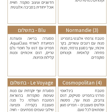
וקינוחים כמו טירמיסו.
חדשניים ועיצוב מוקפד. חוויית
אוכל ייחודית בסביבה אלגנטית
Normandie (3)
Blu - בתשלום
מטבח צרפתי אלגנטי.בתפריט:
מסעדה בריאה ומעודנת
מנות עם רטבים עשירים, בקר
המיועדת לאורחי AquaClass.
איכותי, עוף בסגנון צרפתי, מנות
תפריט עם דגש על חומרי גלם
פתיחה קלאסיות וקינוחים
טריים, דגים איכותיים ומנות
מוקפדים.
קלילות ומזינות.
Cosmopolitan (4)
Le Voyage - בתשלום
מטבח בינלאומי
מסעדת שף יוקרתית עם מנות
מודרני.בתפריט: סטייקים, דגים
טעימות מוקפדות בהשראת
צרובים, מנות עוף, פסטות
המטבח העולמי. כל מנה
וסלטים מעוצבים – תפריט מגוון
מעוצבת בקפידה ומציעה
שמתאים לכל טעם.
שילובי טעמים מפתיעים – חוויה