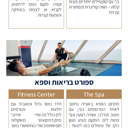
בר עם קוקטיילים ייחודיים ומנות
וקפה. מקום נעים להיפגש,
קלות – חוויה קולינרית ומסתורית
לקרוא או לצפות במוזיקה
גם יחד.
והופעות קצרות.
ספורט בריאות וספא
Fitness Center
The Spa
מתחם הספא באונייה נחשב
חדר כושר גדול ומאובזר עם
לאחד המרשימים בצי, עם
חלונות פנורמיים
עיצוב מודרני, אווירה רגועה ונוף
לים.כולל:מכשירי אירובי
פתוח לים. המקום מציע מגוון
מתקדמיםאזור משקולות
רחב של טיפולים כמו למשל -
חופשיותמכשירי כוחשיעורי כושר