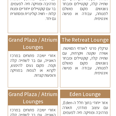
שתייה קלה, קוקטיילים ומבחר
מרהיבה ומוזיקה חיה לפעמים.
נשנושים. מקום מושלם
בר עם קוקטיילים ייחודיים ומנות
למנוחה, עבודה או פגישה
קלות – חוויה קולינרית ומסתורית
אינטימית.
גם יחד.
Grand Plaza / Atrium
The Retreat Lounge
Lounges
טרקלין פרטי לאורחי הסוויטות.
אווירה שקטה ויוקרתית, עם
אזורי ישיבה פתוחים במרכז
שתייה קלה, קוקטיילים ומבחר
האונייה, עם בר לשתייה קלה
נשנושים. מקום מושלם
וקפה. מקום נעים להיפגש,
למנוחה, עבודה או פגישה
לקרוא או לצפות במוזיקה
אינטימית.
והופעות קצרות.
Grand Plaza / Atrium
Eden Lounge
Lounges
אזור ייחודי בתוך חלל ה‑Eden,
עם עיצוב מודרני, תאורה
אזורי ישיבה פתוחים במרכז
מרהיבה ומוזיקה חיה לפעמים.
האונייה, עם בר לשתייה קלה