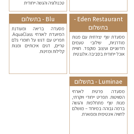
טכנולוגיה והגשה ייחודית
Eden Restaurant -
Blu - בתשלום
בתשלום
מסעדה בריאה ומעודנת
המיועדת לאורחי AquaClass.
מסעדת שף יצירתית עם מנות
תפריט עם דגש על חומרי גלם
מודרניות, שילובי טעמים
טריים, דגים איכותיים ומנות
חדשניים ועיצוב מוקפד. חוויית
קלילות ומזינות.
אוכל ייחודית בסביבה אלגנטית
Luminae - בתשלום
מסעדה פרטית לאורחי
הסוויטות. תפריט ייחודי ויוקרתי,
מנות שף מתחלפות והגשה
ברמה גבוהה במיוחד – מושלם
לחוויה אינטימית ומפוארת.