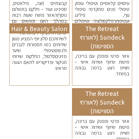
עיסויים קלאסיים וטיפולי עומק
קבוצתיים (יוגה, פילאטיס,
טיפולי פנים מתקדמי טיפולי
ספינינג ועוד – חלקם בתשלום
גוף, פילינג
נוסף)האזור פתוח שעות רבות
ועטיפותרפלקסולוגיה וטיפולים
במהלך היום ומתאים גם
משלימיםטיפולי יופי בסיסיים
למתאמנים קבועים וגם למי
Hair & Beauty Salon
The Retreat
(מניקור, פדיקור ושירותי טיפוח)
שרוצה אימון קליל בחופשה.
Sundeck (לאורחי
לשירותכם סלון יופי המציע מגוון
שירותים כמו תספורות לגברים
הסוויטות)
ולנשיםטיפולי שיער
אזור פרטי ומפנק עם בריכה,
מזיניםסלסול, החלקות שירותי
מיטות שיזוף ושירות אישי –
מניקור ופדיקוריש לתאם הגעה
חוויית רוגע ברמה גבוהה
מראש
במיוחד.
The Retreat
Sundeck (לאורחי
הסוויטות)
אזור פרטי ומפנק עם בריכה,
מיטות שיזוף ושירות אישי –
חוויית רוגע ברמה גבוהה
במיוחד.