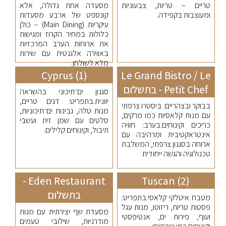
טריים – טריות, צבעוניות
מסעדה אחת גדולה, אלא
ומעוצבות בקפידה.
קונספט של ארבע מסעדות
עיקריות (Main Dining) – כולן
כלולות במחיר הקרוז ומגישות
את ארוחות הערב המרכזיות
באווירה אלגנטית עם שירות
מלא לשולחן.
Cyprus (1)
Le Grand Bistro / Le
Petit Chef - בתשלום
סגנון ים־תיכוני בהשראה
יוונית.בתפריט: דגים טריים,
בבוקר ובצהריים: ביסטרו צרפתי
מנות טלה, גבינות ים־תיכוניות,
עם מנות קלאסיות כמו מרקים,
סלטים עם שמן זית ועשבי
כריכים וקינוחים.בערב: חוויה
תיבול, וקינוחים קלילים.
אינטראקטיבית ומרהיבה עם
ארוחה בסגנון צרפתי, המשלבת
טכנולוגיה והגשה ייחודית
Eden Restaurant -
Tuscan (2)
בתשלום
מטבח איטלקי קלאסי.בתפריט:
פסטות טריות, ריזוטו, מנות עגל
מסעדת שף יצירתית עם מנות
ועוף, פירות ים, אנטיפסטי
מודרניות, שילובי טעמים