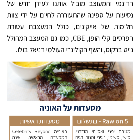
הדינמי והמעוצב מוביל אותנו לעידן חדש של
נסיעות על ספינה שהתעוררה לחיים על ידי צוות
חלומות של אייקונים, כולל המעצבת עטורת
הפרסים קלי הופן, CBE, כמו גם המעצב המהולל
נייט ברקוס, והשף הקולינרי העולמי דניאל בולו.
מסעדות על האוניה
Raw on 5 - בתשלום
מסעדות ראשיות
מטבח יפני ואסייתי מודרני.
באונייה Celebrity Beyond
סושי, סשימי, ניגירי ומנות דגים
המסעדה הראשית אינה