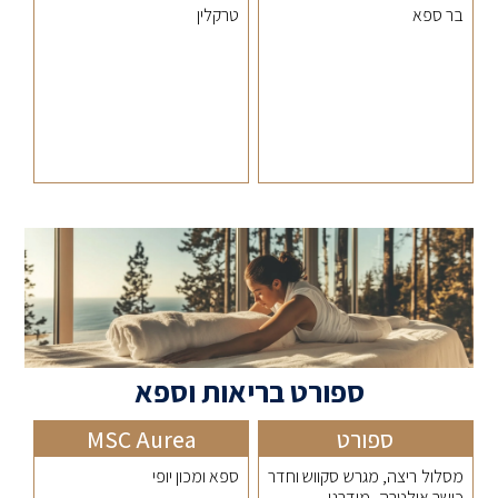
בר ספא
טרקלין
ספורט בריאות וספא
ספורט
MSC Aurea
מסלול ריצה, מגרש סקווש וחדר
ספא ומכון יופי
כושר אולטרה–מודרני.