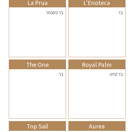
La Prua
L'Enoteca
בר
בר פסנתר
The One
Royal Palm
בר קזינו
בר
Top Sail
Aurea