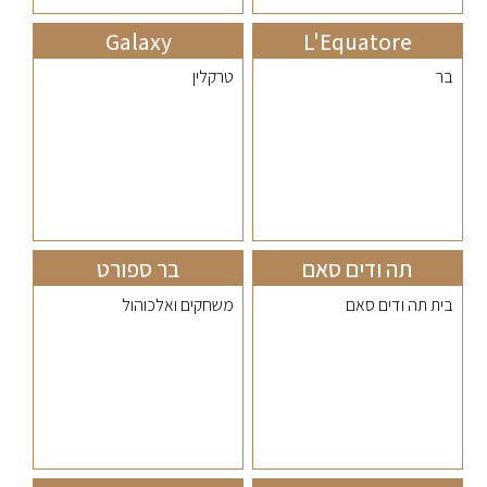
Galaxy
L'Equatore
בר
טרקלין
תה ודים סאם
בר ספורט
בית תה ודים סאם
משחקים ואלכוהול